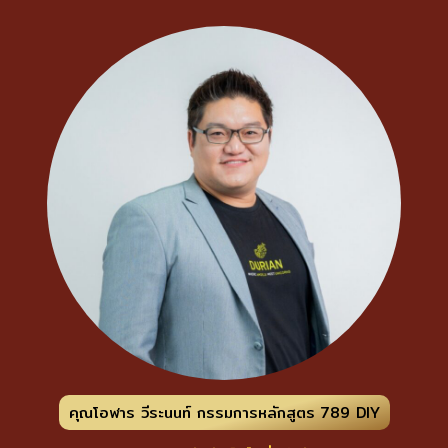
คุณโอฬาร วีระนนท์ กรรมการหลักสูตร 789 DIY