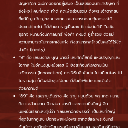
ปัญหาใดๆ จะมีทางออกอยู่เสมอ เป็นเลขของนักแก้ปัญหา ที่
ยิ่งใหญ่ คนที่คิดดี ทำดี คิดเพื่อส่วนรวม ดังพระเจ้าตากสิน
ที่แก้ปัญหาใหญ่ของประเทศ จนสามารถกอบกู้เอกราชให้
ประเทศไทยได้ ก็มีลักขนาราหูเป็นเลข 8 เช่นกัน”8″ ในเชิง
ธุรกิจ หมายถึงนักกลยุทธ์ พ่อค้า คหบดี ผู้ร่ำรวย ด้วยมี
ความสามารถในการหาเงินเก่ง ทั้งสามารถสร้างมั่นคงได้ไร้ขีด
จำกัด (Ininity)
“9” คือ เลขมงคล บุญ บารมี เลขศักดิ์สิทธิ์ แห่งปัญญาและ
โอกาส ในอีกแง่มุมหนึ่งเลข 9 ยังสะท้อนถึงความเป็น
นวัตกรรม (Innovation) การริเริ่มสิ่งใหม่ๆ ไม่เหมือนใคร ไม่
โบราณสุด ก็ทันสมัยสุดไปเลย มีสัมผัสพิเศษ และเติบโต
ด้วยความดี
“89” คือ เลขราหูเต็มร่าง คือ ราหู หนุนด้วย พระเกตุ หมาย
ถึง แคล้วคลาด มีวาสนา บารมี และความยิ่งใหญ่ อีก
นัยหนึ่งเรียกเลขคู่นี้ว่า “เลขมหาจักรพรรดี” เป็นเลขที่ใหญ่
ที่สุดในทุกคู่เลข มีอิทธิพลเหนือพระอาทิตย์และพระจันทร์
ด้งคำว่า อาทิตย์ว่าร้อนแรงดับดาวอื่นหมด และจันทร์ที่สว่าง