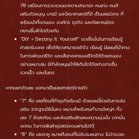
78 เสมือนการรวบรวมเอาความสามารถ คนเก่ง คนดี
เสริมด้วยบุญ บารมี และโหราศาสตร์ที่ดี เป็นเลขมังกร ที่
พร้อมนำทั้งตนเอง องค์กร ธุรกิจ และกัลยาณมิตร
ทยานขึ้นฟ้าไปด้วยกัน
“DIY = Destiny It Yourself” เราเชื่อมั่นในการเรียนรู้
ศาสตร์มงคล เพื่อให้เราสามารถเข้าใจ เรียนรู้ มีแผนที่นำทาง
ในการพัฒนาชีวิต และเลือกออกแบบชีวิตได้ด้วยตนเอง
อย่างเหมาะสม มีกำลังหนุนนำให้เติบโตได้อย่างราบรื่น
รวดเร็ว และมั่นคง
หากแยกตัวเลข ออกมาเป็นเลขศาสตร์รายตัว
“7” คือ เลขที่คนที่ทำธุรกิจต้องมี ด้วยเลขนี้ช่วยในการส่ง
เสริม รากฐานให้มั่นคง เหมาะสำหรับคนทำงานใหญ่ๆ ทั้ง
เลข 7 ยังสะท้อน และส่งเสริมลักษณะความมุ่งมั่น บากบั่น
อดทน ในการฟันฝ่าอุปสรรคจนผ่านไปได้
“8” คือ เลขราหู หมายถึงคนที่ไม่อับจนหนทาง ไม่ว่าจะจอ