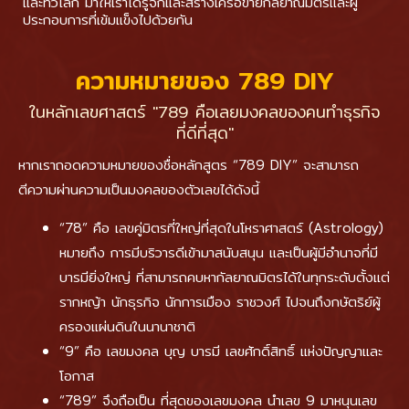
และทั่วโลก มาให้เราได้รู้จักและสร้างเครือข่ายกัลยาณมิตรและผู้
ประกอบการที่เข้มแข็งไปด้วยกัน
ความหมายของ 789 DIY
ในหลักเลขศาสตร์ "789 คือเลยมงคลของคนทำธุรกิจ
ที่ดีที่สุด"
หากเราถอดความหมายของชื่อหลักสูตร “789 DIY” จะสามารถ
ตีความผ่านความเป็นมงคลของตัวเลขได้ดังนี้
“78” คือ เลขคู่มิตรที่ใหญ่ที่สุดในโหราศาสตร์ (Astrology)
หมายถึง การมีบริวารดีเข้ามาสนับสนุน และเป็นผู้มีอำนาจที่มี
บารมียิ่งใหญ่ ที่สามารถคบหากัลยาณมิตรได้ในทุกระดับตั้งแต่
รากหญ้า นักธุรกิจ นักการเมือง ราชวงศ์ ไปจนถึงกษัตริย์ผู้
ครองแผ่นดินในนานาชาติ
“9” คือ เลขมงคล บุญ บารมี เลขศักดิ์สิทธิ์ แห่งปัญญาและ
โอกาส
“789” จึงถือเป็น ที่สุดของเลขมงคล นำเลข 9 มาหนุนเลข